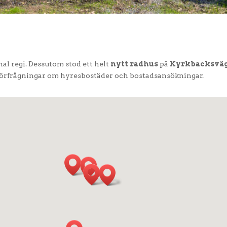
l regi. Dessutom stod ett helt
nytt radhus
på
Kyrkbacksvä
förfrågningar om hyresbostäder och bostadsansökningar.