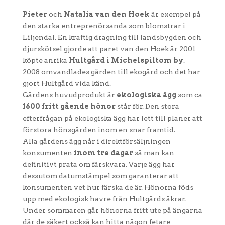
Pieter
och
Natalia van den Hoek
är exempel på
den starka entreprenörsanda som blomstrar i
Liljendal. En kraftig dragning till landsbygden och
djurskötsel gjorde att paret van den Hoek år 2001
köpte anrika
Hultgård i Michelspiltom by
.
2008 omvandlades gården till ekogård och det har
gjort Hultgård vida känd.
Gårdens huvudprodukt är
ekologiska ägg
som ca
1600 fritt gående hönor
står för. Den stora
efterfrågan på ekologiska ägg har lett till planer att
förstora hönsgården inom en snar framtid.
Alla gårdens ägg når i direktförsäljningen
konsumenten
inom tre dagar
så man kan
definitivt prata om färskvara. Varje ägg har
dessutom datumstämpel som garanterar att
konsumenten vet hur färska de är. Hönorna föds
upp med ekologisk havre från Hultgårds åkrar.
Under sommaren går hönorna fritt ute på ängarna
där de säkert också kan hitta någon fetare