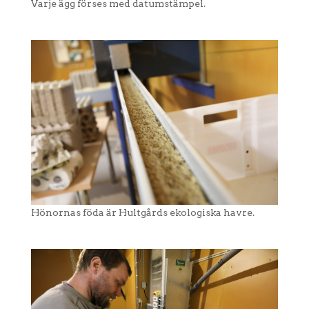
Varje ägg förses med datumstämpel.
Hönornas föda är Hultgårds ekologiska havre.