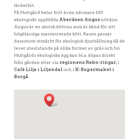
läckerbit.
På Hultgård betar fritt även närmare 100
ekologiskt uppfödda
Aberdeen Angus
nötdjur.
Angus är en skotsk köttras som är känd för sitt
högklassiga marmorerade kött. Rasen passar
dessutom utmärkt för ekologisk djurhållning då de
lever uteslutande på olika former av gräs och hö.
Hultgårds ekologiska ägg kan bl.a. köpas direkt
från gården eller via
regionens Reko-ringar
, i
Café Lilja i Liljendal
och i
K-Supermaket i
Borgå
.